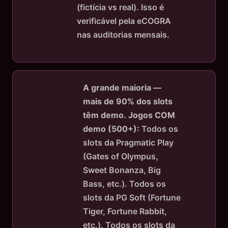
(fictícia vs real). Isso é
verificável pela eCOGRA
nas auditorias mensais.
A grande maioria —
mais de 90% dos slots
têm demo.
Jogos COM
demo (500+):
Todos os
slots da Pragmatic Play
(Gates of Olympus,
Sweet Bonanza, Big
Bass, etc.). Todos os
slots da PG Soft (Fortune
Tiger, Fortune Rabbit,
etc.). Todos os slots da