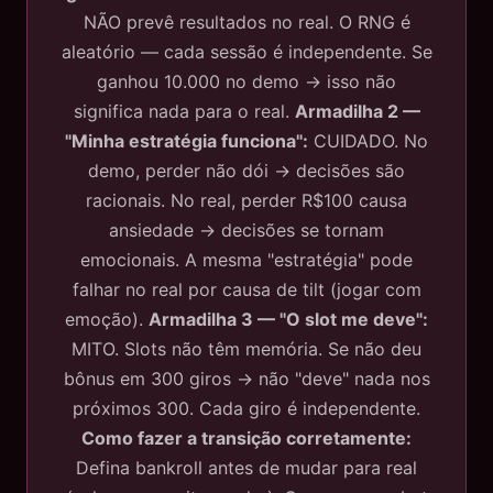
NÃO prevê resultados no real. O RNG é
aleatório — cada sessão é independente. Se
ganhou 10.000 no demo → isso não
significa nada para o real.
Armadilha 2 —
"Minha estratégia funciona":
CUIDADO. No
demo, perder não dói → decisões são
racionais. No real, perder R$100 causa
ansiedade → decisões se tornam
emocionais. A mesma "estratégia" pode
falhar no real por causa de tilt (jogar com
emoção).
Armadilha 3 — "O slot me deve":
MITO. Slots não têm memória. Se não deu
bônus em 300 giros → não "deve" nada nos
próximos 300. Cada giro é independente.
Como fazer a transição corretamente:
Defina bankroll antes de mudar para real