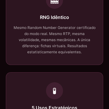
🎰
RNG Idêntico
Mesmo Random Number Generator certificado
do modo real. Mesmo RTP, mesma
volatilidade, mesmas mecânicas. A única
diferença: fichas virtuais. Resultados
estatisticamente equivalentes.
🧪
5 Usos Estratégicos