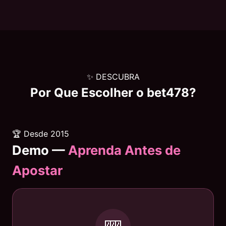
✨ DESCUBRA
Por Que Escolher o
bet478
?
🏆 Desde 2015
Demo —
Aprenda Antes de
Apostar