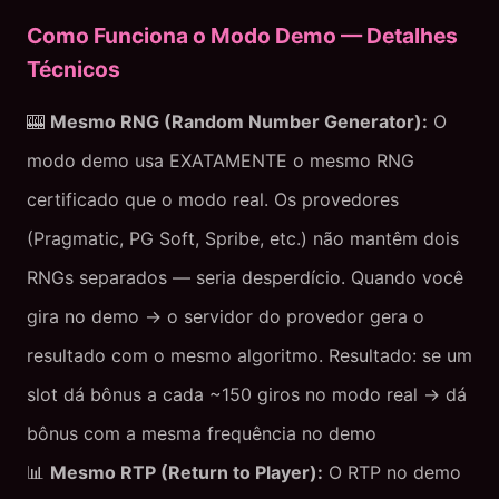
Como Funciona o Modo Demo — Detalhes
Técnicos
🎰
Mesmo RNG (Random Number Generator):
O
modo demo usa EXATAMENTE o mesmo RNG
certificado que o modo real. Os provedores
(Pragmatic, PG Soft, Spribe, etc.) não mantêm dois
RNGs separados — seria desperdício. Quando você
gira no demo → o servidor do provedor gera o
resultado com o mesmo algoritmo. Resultado: se um
slot dá bônus a cada ~150 giros no modo real → dá
bônus com a mesma frequência no demo
📊
Mesmo RTP (Return to Player):
O RTP no demo