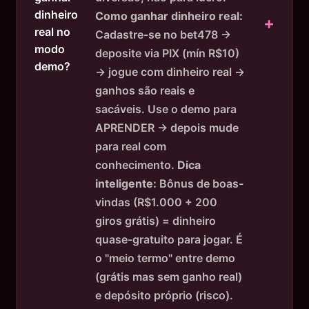
dinheiro
Como ganhar dinheiro real:
real no
Cadastre-se no bet478 →
modo
deposite via PIX (mín R$10)
demo?
→ jogue com dinheiro real →
ganhos são reais e
sacáveis. Use o demo para
APRENDER → depois mude
para real com
conhecimento.
Dica
inteligente:
Bônus de boas-
vindas (R$1.000 + 200
giros grátis) = dinheiro
quase-gratuito para jogar. É
o "meio termo" entre demo
(grátis mas sem ganho real)
e depósito próprio (risco).