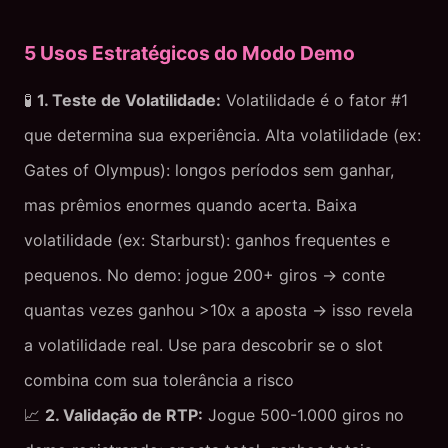
5 Usos Estratégicos do Modo Demo
🧪
1. Teste de Volatilidade:
Volatilidade é o fator #1
que determina sua experiência. Alta volatilidade (ex:
Gates of Olympus): longos períodos sem ganhar,
mas prêmios enormes quando acerta. Baixa
volatilidade (ex: Starburst): ganhos frequentes e
pequenos. No demo: jogue 200+ giros → conte
quantas vezes ganhou >10x a aposta → isso revela
a volatilidade real. Use para descobrir se o slot
combina com sua tolerância a risco
📈
2. Validação de RTP:
Jogue 500-1.000 giros no