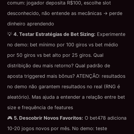
comum: jogador deposita R$100, escolhe slot
desconhecido, não entende as mecânicas → perde
dinheiro aprendendo
💡
4. Testar Estratégias de Bet Sizing:
Experimente
no demo: bet mínimo por 100 giros vs bet médio
por 50 giros vs bet alto por 25 giros. Qual
distribição deu mais retorno? Qual padrão de
aposta triggered mais bônus? ATENÇÃO: resultados
no demo não garantem resultados no real (RNG é
aleatório). Mas ajuda a entender a relação entre bet
size e frequência de features
🎮
5. Descobrir Novos Favoritos:
O bet478 adiciona
10-20 jogos novos por mês. No demo: teste