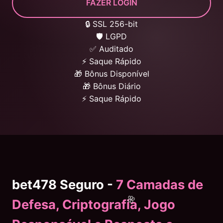
FAZER LOGIN
🔒 SSL 256-bit
🛡️ LGPD
✅ Auditado
⚡ Saque Rápido
🎁 Bônus Disponível
🎁 Bônus Diário
⚡ Saque Rápido
bet478 Seguro -
7 Camadas de
Defesa, Criptografia, Jogo