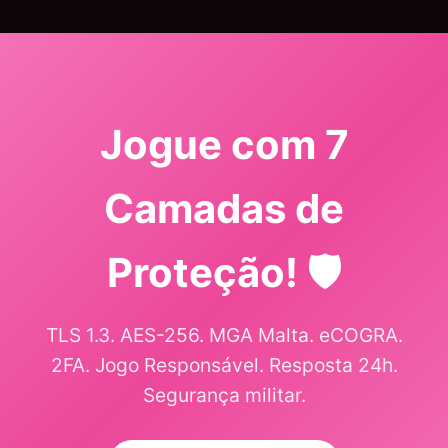
Jogue com 7
Camadas de
Proteção! 🛡️
TLS 1.3. AES-256. MGA Malta. eCOGRA.
2FA. Jogo Responsável. Resposta 24h.
Segurança militar.