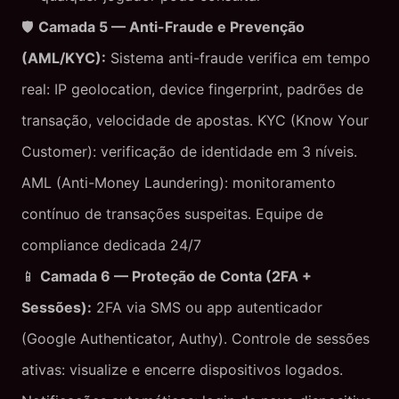
🛡️
Camada 5 — Anti-Fraude e Prevenção
(AML/KYC):
Sistema anti-fraude verifica em tempo
real: IP geolocation, device fingerprint, padrões de
transação, velocidade de apostas. KYC (Know Your
Customer): verificação de identidade em 3 níveis.
AML (Anti-Money Laundering): monitoramento
contínuo de transações suspeitas. Equipe de
compliance dedicada 24/7
📱
Camada 6 — Proteção de Conta (2FA +
Sessões):
2FA via SMS ou app autenticador
(Google Authenticator, Authy). Controle de sessões
ativas: visualize e encerre dispositivos logados.