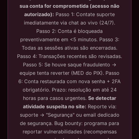
sua conta for comprometida (acesso não
autorizado):
Passo 1: Contate suporte
imediatamente via chat ao vivo (24/7).
Passo 2: Conta é bloqueada
preventivamente em <5 minutos. Passo 3:
Todas as sessões ativas são encerradas.
Passo 4: Transações recentes são revisadas.
Passo 5: Se houve saque fraudulento →
equipe tenta reverter (MED do PIX). Passo
6: Conta restaurada com nova senha + 2FA
obrigatório. Prazo: resolução em até 24
horas para casos urgentes.
Se detectar
atividade suspeita no site:
Reporte via:
suporte → "Segurança" ou email dedicado
de segurança. Bug bounty: programa para
reportar vulnerabilidades (recompensas