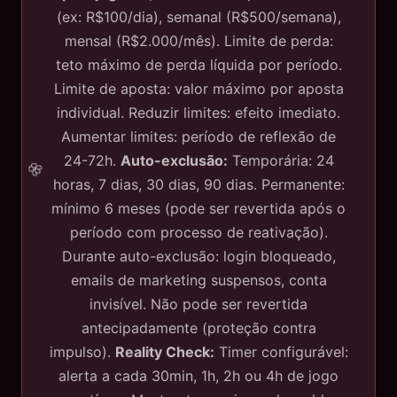
(ex: R$100/dia), semanal (R$500/semana),
mensal (R$2.000/mês). Limite de perda:
teto máximo de perda líquida por período.
Limite de aposta: valor máximo por aposta
individual. Reduzir limites: efeito imediato.
Aumentar limites: período de reflexão de
24-72h.
Auto-exclusão:
Temporária: 24
horas, 7 dias, 30 dias, 90 dias. Permanente:
mínimo 6 meses (pode ser revertida após o
período com processo de reativação).
Durante auto-exclusão: login bloqueado,
emails de marketing suspensos, conta
invisível. Não pode ser revertida
antecipadamente (proteção contra
impulso).
Reality Check:
Timer configurável:
alerta a cada 30min, 1h, 2h ou 4h de jogo