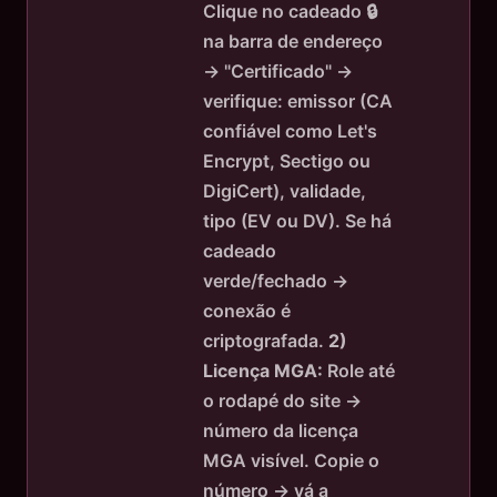
Clique no cadeado 🔒
na barra de endereço
→ "Certificado" →
verifique: emissor (CA
confiável como Let's
Encrypt, Sectigo ou
DigiCert), validade,
tipo (EV ou DV). Se há
cadeado
verde/fechado →
conexão é
criptografada.
2)
Licença MGA:
Role até
o rodapé do site →
número da licença
MGA visível. Copie o
número → vá a