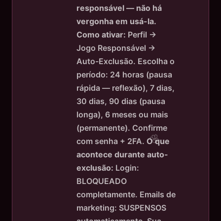
responsável — não há
vergonha em usá-la.
Como ativar:
Perfil →
Jogo Responsável →
Auto-Exclusão. Escolha o
período: 24 horas (pausa
rápida — reflexão), 7 dias,
30 dias, 90 dias (pausa
longa), 6 meses ou mais
(permanente). Confirme
com senha + 2FA.
O que
acontece durante auto-
exclusão:
Login:
BLOQUEADO
completamente. Emails de
marketing: SUSPENSOS
automaticamente. Sua