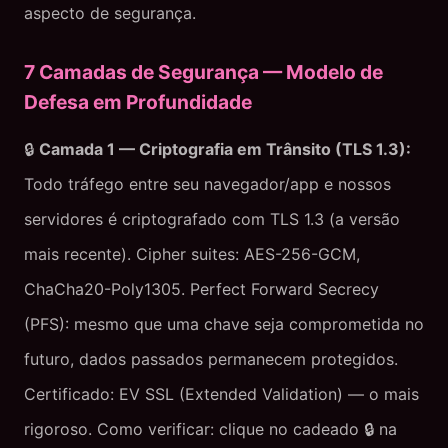
aspecto de segurança.
7 Camadas de Segurança — Modelo de
Defesa em Profundidade
🔒
Camada 1 — Criptografia em Trânsito (TLS 1.3):
Todo tráfego entre seu navegador/app e nossos
servidores é criptografado com TLS 1.3 (a versão
mais recente). Cipher suites: AES-256-GCM,
ChaCha20-Poly1305. Perfect Forward Secrecy
(PFS): mesmo que uma chave seja comprometida no
futuro, dados passados permanecem protegidos.
Certificado: EV SSL (Extended Validation) — o mais
rigoroso. Como verificar: clique no cadeado 🔒 na