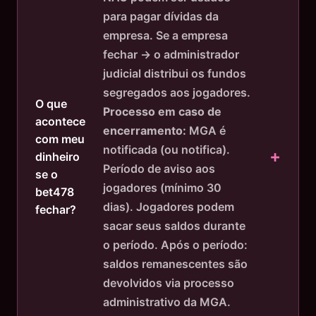
para pagar dívidas da
empresa. Se a empresa
fechar → o administrador
judicial distribui os fundos
segregados aos jogadores.
O que
Processo em caso de
acontece
encerramento:
MGA é
com meu
notificada (ou notifica).
dinheiro
Período de aviso aos
se o
jogadores (mínimo 30
bet478
dias). Jogadores podem
fechar?
sacar seus saldos durante
o período. Após o período:
saldos remanescentes são
devolvidos via processo
administrativo da MGA.