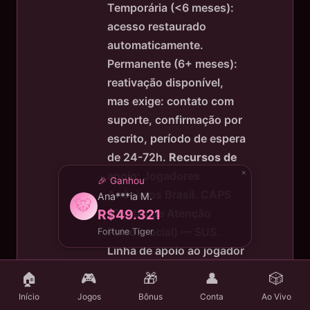
Temporária (<6 meses):
acesso restaurado
automaticamente.
Permanente (6+ meses):
reativação disponível,
mas exige: contato com
suporte, confirmação por
escrito, período de espera
de 24-72h.
Recursos de
apoio:
Jogadores
Anônimos Brasil. CAPS
(Centro de Atenção
Psicossocial) — SUS.
Linha de apoio ao jogador
compulsivo.
🏠
🎮
🎁
👤
🎲
Início
Jogos
Bônus
Conta
Ao Vivo