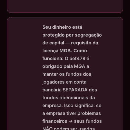
Seu dinheiro está
protegido por segregação
de capital — requisito da
licença MGA.
Como
funciona:
O bet478 é
obrigado pela MGA a
manter os fundos dos
jogadores em conta
bancária SEPARADA dos
fundos operacionais da
empresa. Isso significa: se
a empresa tiver problemas
financeiros → seus fundos
NÃO podem ser usados