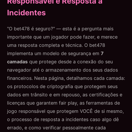
Responsável e Resposta a
Incidentes
"O bet478 é seguro?" — esta é a pergunta mais
importante que um jogador pode fazer, e merece
uma resposta completa e técnica. O bet478
implementa um modelo de segurança em
7
camadas
que protege desde a conexão do seu
navegador até o armazenamento dos seus dados
financeiros. Nesta página, detalhamos cada camada:
os protocolos de criptografia que protegem seus
dados em trânsito e em repouso, as certificações e
licenças que garantem fair play, as ferramentas de
jogo responsável que protegem VOCÊ de si mesmo,
o processo de resposta a incidentes caso algo dê
errado, e como verificar pessoalmente cada