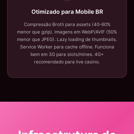
Otimizado para Mobile BR
Compressão Brotli para assets (40-60%
menor que gzip). Imagens em WebP/AVIF (50%
menor que JPEG). Lazy loading de thumbnails.
Service Worker para cache offline. Funciona
bem em 3G para slots/mines. 4G+
recomendado para live casino.