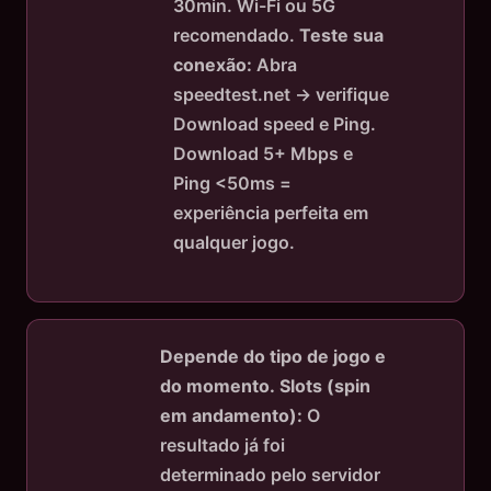
30min. Wi-Fi ou 5G
recomendado.
Teste sua
conexão:
Abra
speedtest.net → verifique
Download speed e Ping.
Download 5+ Mbps e
Ping <50ms =
experiência perfeita em
qualquer jogo.
Depende do tipo de jogo e
do momento.
Slots (spin
em andamento):
O
resultado já foi
determinado pelo servidor