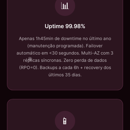
📊
Uptime 99.98%
Apenas 1h45min de downtime no último ano
(manutenção programada). Failover
automático em <30 segundos. Multi-AZ com 3
réplicas síncronas. Zero perda de dados
(RPO=0). Backups a cada 6h + recovery dos
últimos 35 dias.
📱