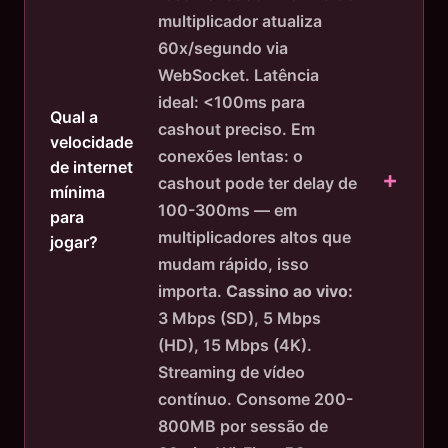
multiplicador atualiza
60x/segundo via
WebSocket. Latência
ideal: <100ms para
Qual a
cashout preciso. Em
velocidade
conexões lentas: o
de internet
cashout pode ter delay de
mínima
100-300ms — em
para
multiplicadores altos que
jogar?
mudam rápido, isso
importa.
Cassino ao vivo:
3 Mbps (SD), 5 Mbps
(HD), 15 Mbps (4K).
Streaming de vídeo
contínuo. Consome 200-
800MB por sessão de