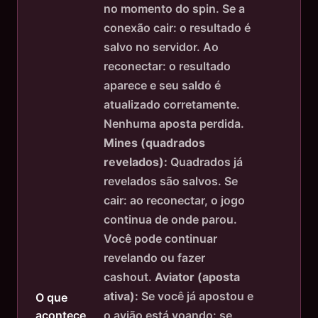
no momento do spin. Se a
conexão cair: o resultado é
salvo no servidor. Ao
reconectar: o resultado
aparece e seu saldo é
atualizado corretamente.
Nenhuma aposta perdida.
Mines (quadrados
revelados):
Quadrados já
revelados são salvos. Se
cair: ao reconectar, o jogo
continua de onde parou.
Você pode continuar
revelando ou fazer
cashout.
Aviator (aposta
ativa):
Se você já apostou e
O que
o avião está voando: se
acontece