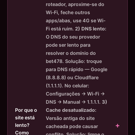
roteador, aproxime-se do
Wi-Fi, feche outros
apps/abas, use 4G se Wi-
Fi está ruim.
2) DNS lento:
O DNS do seu provedor
pode ser lento para
resolver o domínio do
bet478. Solução: troque
para DNS rápido — Google
(8.8.8.8) ou Cloudflare
(1.1.1.1). No celular:
Configurações → Wi-Fi →
DNS → Manual → 1.1.1.1.
3)
Cache desatualizado:
Por que o
site está
Versão antiga do site
lento?
cacheada pode causar
Como
conflito. Solução: limpe o