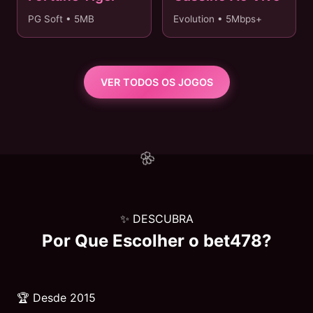
PG Soft • 5MB
Evolution • 5Mbps+
VER TODOS OS JOGOS
✨ DESCUBRA
Por Que Escolher o
bet478
?
🏆 Desde 2015