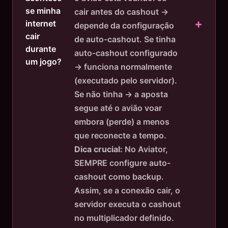
se minha
cair antes do cashout →
internet
depende da configuração
cair
de auto-cashout. Se tinha
durante
auto-cashout configurado
um jogo?
→ funciona normalmente
(executado pelo servidor).
Se não tinha → a aposta
segue até o avião voar
embora (perde) a menos
que reconecte a tempo.
Dica crucial:
No Aviator,
SEMPRE configure auto-
cashout como backup.
Assim, se a conexão cair, o
servidor executa o cashout
no multiplicador definido.