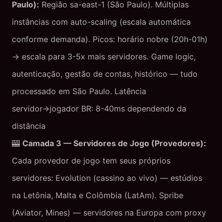
Paulo):
Região sa-east-1 (São Paulo). Múltiplas
instâncias com auto-scaling (escala automática
conforme demanda). Picos: horário nobre (20h-01h)
→ escala para 3-5x mais servidores. Game logic,
autenticação, gestão de contas, histórico — tudo
processado em São Paulo. Latência
servidor→jogador BR: 8-40ms dependendo da
distância
🎰
Camada 3 — Servidores de Jogo (Provedores):
Cada provedor de jogo tem seus próprios
servidores: Evolution (cassino ao vivo) — estúdios
na Letônia, Malta e Colômbia (LatAm). Spribe
(Aviator, Mines) — servidores na Europa com proxy