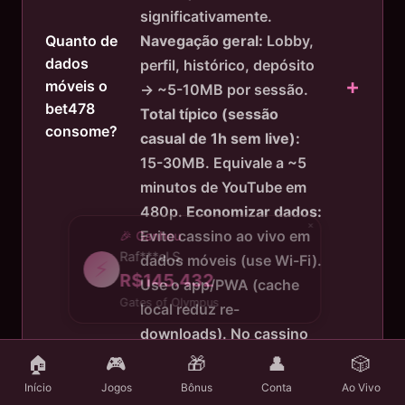
significativamente.
Navegação geral:
Lobby,
Quanto de
dados
perfil, histórico, depósito
móveis o
→ ~5-10MB por sessão.
bet478
Total típico (sessão
consome?
casual de 1h sem live):
15-30MB. Equivale a ~5
minutos de YouTube em
480p.
Economizar dados:
Evite cassino ao vivo em
dados móveis (use Wi-Fi).
Use o app/PWA (cache
local reduz re-
downloads). No cassino
ao vivo: escolha
🏠
🎮
🎁
👤
🎲
qualidade SD
Início
Jogos
Bônus
Conta
Ao Vivo