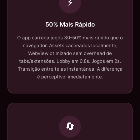
⚡
50% Mais Rápido
O app carrega jogos 30-50% mais rápido que o
navegador. Assets cacheados localmente,
WebView otimizado sem overhead de
tabs/extensões. Lobby em 0.8s. Jogos em 2s.
Transição entre telas instantânea. A diferença
é perceptível imediatamente.
🔄