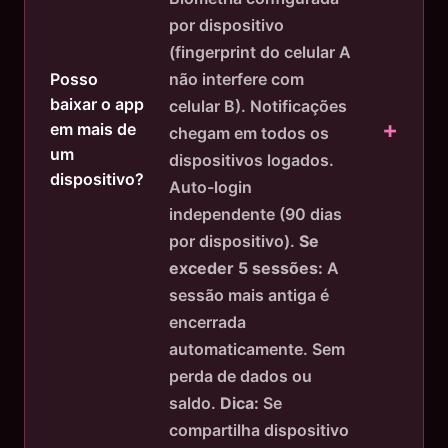
por dispositivo
(fingerprint do celular A
não interfere com
Posso
baixar o app
celular B). Notificações
em mais de
chegam em todos os
um
dispositivos logados.
dispositivo?
Auto-login
independente (90 dias
por dispositivo).
Se
exceder 5 sessões:
A
sessão mais antiga é
encerrada
automaticamente. Sem
perda de dados ou
saldo.
Dica:
Se
compartilha dispositivo