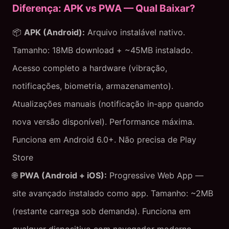
Diferença: APK vs PWA — Qual Baixar?
📦
APK (Android):
Arquivo instalável nativo.
Tamanho: 18MB download + ~45MB instalado.
Acesso completo a hardware (vibração,
notificações, biometria, armazenamento).
Atualizações manuais (notificação in-app quando
nova versão disponível). Performance máxima.
Funciona em Android 6.0+. Não precisa de Play
Store
🌐
PWA (Android + iOS):
Progressive Web App —
site avançado instalado como app. Tamanho: ~2MB
(restante carrega sob demanda). Funciona em