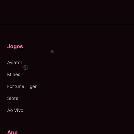
Jogos
Aviator
Mines
Fortune Tiger
Slots
Ao Vivo
App