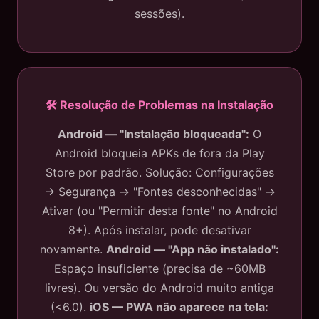
sessões).
🛠️ Resolução de Problemas na Instalação
Android — "Instalação bloqueada":
O
Android bloqueia APKs de fora da Play
Store por padrão. Solução: Configurações
→ Segurança → "Fontes desconhecidas" →
Ativar (ou "Permitir desta fonte" no Android
8+). Após instalar, pode desativar
novamente.
Android — "App não instalado":
Espaço insuficiente (precisa de ~60MB
livres). Ou versão do Android muito antiga
(<6.0).
iOS — PWA não aparece na tela: