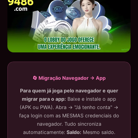
🔄 Migração Navegador → App
Para quem já joga pelo navegador e quer
migrar para o app:
Baixe e instale o app
(APK ou PWA). Abra → "Já tenho conta" →
faça login com as MESMAS credenciais do
navegador. Tudo sincroniza
automaticamente:
Saldo:
Mesmo saldo.