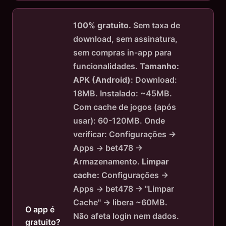
100% gratuito.
Sem taxa de
download, sem assinatura,
sem compras in-app para
funcionalidades.
Tamanho:
APK (Android):
Download:
18MB. Instalado: ~45MB.
Com cache de jogos (após
usar): 60-120MB. Onde
verificar: Configurações →
Apps → bet478 →
Armazenamento.
Limpar
cache:
Configurações →
Apps → bet478 → "Limpar
Cache" → libera ~60MB.
O app é
Não afeta login nem dados.
gratuito?