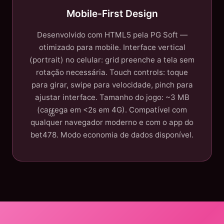
Mobile-First Design
Desenvolvido com HTML5 pela PG Soft —
otimizado para mobile. Interface vertical
(portrait) no celular: grid preenche a tela sem
rotação necessária. Touch controls: toque
para girar, swipe para velocidade, pinch para
ajustar interface. Tamanho do jogo: ~3 MB
(carrega em <2s em 4G). Compatível com
qualquer navegador moderno e com o app do
bet478. Modo economia de dados disponível.