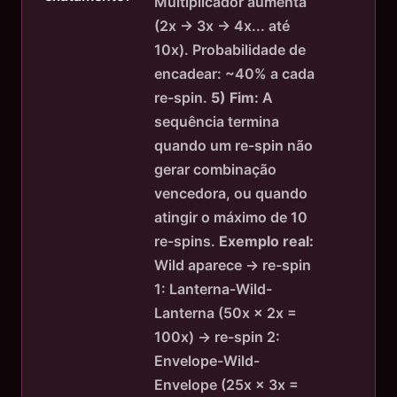
Multiplicador aumenta
(2x → 3x → 4x... até
10x). Probabilidade de
encadear: ~40% a cada
re-spin.
5) Fim:
A
sequência termina
quando um re-spin não
gerar combinação
vencedora, ou quando
atingir o máximo de 10
re-spins.
Exemplo real:
Wild aparece → re-spin
1: Lanterna-Wild-
Lanterna (50x × 2x =
100x) → re-spin 2:
Envelope-Wild-
Envelope (25x × 3x =