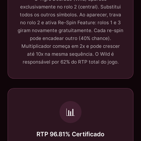
exclusivamente no rolo 2 (central). Substitui
todos os outros símbolos. Ao aparecer, trava
no rolo 2 e ativa Re-Spin Feature: rolos 1 e 3
giram novamente gratuitamente. Cada re-spin
pode encadear outro (40% chance).
Multiplicador começa em 2x e pode crescer
até 10x na mesma sequência. O Wild é
responsável por 62% do RTP total do jogo.
📊
RTP 96.81% Certificado