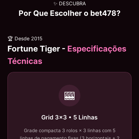
✨ DESCUBRA
Por Que Escolher o
bet478
?
🏆 Desde 2015
Fortune Tiger -
Especificações
Técnicas
🎰
Grid 3×3 • 5 Linhas
Grade compacta 3 rolos × 3 linhas com 5
linhas de pagamento fixas (3 horizontais + 2