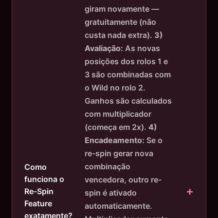
giram novamente —
gratuitamente (não
custa nada extra).
3)
Avaliação:
As novas
posições dos rolos 1 e
3 são combinadas com
o Wild no rolo 2.
Ganhos são calculados
com multiplicador
(começa em 2x).
4)
Encadeamento:
Se o
re-spin gerar nova
combinação
Como
funciona o
vencedora, outro re-
Re-Spin
spin é ativado
Feature
automaticamente.
exatamente?