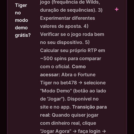
jogo (frequência de Wilds,
Tiger
duração de sequências). 3)
no
Experimentar diferentes
modo
valores de aposta. 4)
demo
Verificar se o jogo roda bem
grátis?
no seu dispositivo. 5)
Calcular seu próprio RTP em
~500 spins para comparar
com o oficial.
Como
acessar:
Abra o Fortune
Tiger no bet478 → selecione
"Modo Demo" (botão ao lado
de "Jogar"). Disponível no
site e no app.
Transição para
real:
Quando quiser jogar
com dinheiro real, clique
"Jogar Agora" → faça login →