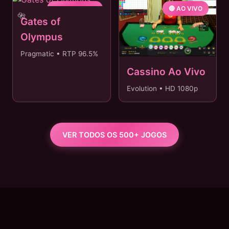
⚡ 5.000X MAX
🔴 AO VIVO
Gates of
Olympus
Pragmatic • RTP 96.5%
Cassino Ao Vivo
Evolution • HD 1080p
VER TODOS OS 500+ JOGOS