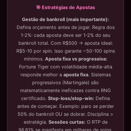
🎯 Estratégias de Apostas
Gestão de bankroll (mais importante):
Defina orçamento antes de jogar. Regra dos
1-2%: cada aposta deve ser 1-2% do seu
bankroll total. Com R$500 → aposta ideal:
R$5-10 por spin. Isso garante ~50-100 spins
mínimos.
Aposta fixa vs progressiva:
Fortune Tiger com volatilidade média-alta
responde melhor a
aposta fixa
. Sistemas
progressivos (Martingale) são
matematicamente ineficazes contra RNG
certificado.
Stop-loss/stop-win:
Defina
antes de começar. Exemplo: paro se perder
50% do bankroll OU se dobrar. Disciplina >
estratégia.
Sessões curtas:
O RTP de
96.81% se manifesta em milhares de spins.