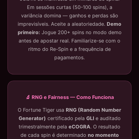
Em sessões curtas (50-100 spins), a
variância domina — ganhos e perdas são
imprevisíveis. Aceite a aleatoriedade.
Demo
primeiro:
Jogue 200+ spins no modo demo
antes de apostar real. Familiarize-se com o
ritmo do Re-Spin e a frequência de
pagamentos.
🔬 RNG e Fairness — Como Funciona
O Fortune Tiger usa
RNG (Random Number
Generator)
certificado pela
GLI
e auditado
trimestralmente pela
eCOGRA
. O resultado
de cada spin é determinado
no momento