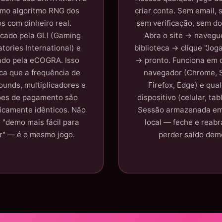
mo algoritmo RNG dos
criar conta. Sem email,
os com dinheiro real.
sem verificação, sem d
icado pela GLI (Gaming
Abra o site → navegu
tories International) e
biblioteca → clique "Jo
ado pela eCOGRA. Isso
→ pronto. Funciona em 
ica que a frequência de
navegador (Chrome, S
ounds, multiplicadores e
Firefox, Edge) e qua
ões de pagamento são
dispositivo (celular, tab
ticamente idênticos. Não
Sessão armazenada em
e "demo mais fácil para
local — feche e reab
ir" — é o mesmo jogo.
perder saldo dem