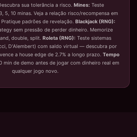
escubra sua tolerância a risco.
Mines:
Teste
3, 5, 10 minas. Veja a relação risco/recompensa em
 Pratique padrões de revelação.
Blackjack (RNG):
ategy sem pressão de perder dinheiro. Memorize
and, double, split.
Roleta (RNG):
Teste sistemas
cci, D'Alembert) com saldo virtual — descubra por
vence a house edge de 2.7% a longo prazo.
Tempo
 min de demo antes de jogar com dinheiro real em
qualquer jogo novo.