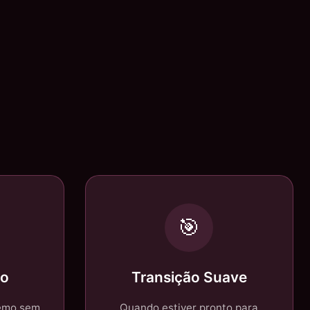
🎯
ro
Transição Suave
demo sem
Quando estiver pronto para