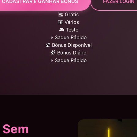
CADASTRAR E GANHAR BÔNUS
FAZER LOGIN
🆓 Grátis
🎰 Vários
🎮 Teste
⚡ Saque Rápido
🎁 Bônus Disponível
🎁 Bônus Diário
⚡ Saque Rápido
 Sem