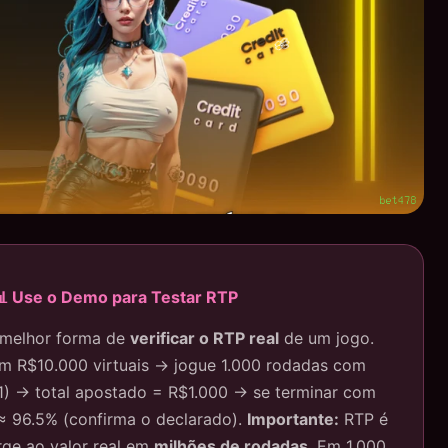
📊 Use o Demo para Testar RTP
melhor forma de
verificar o RTP real
de um jogo.
om R$10.000 virtuais → jogue 1.000 rodadas com
$1) → total apostado = R$1.000 → se terminar com
 96.5% (confirma o declarado).
Importante:
RTP é
rge ao valor real em
milhões de rodadas
. Em 1.000