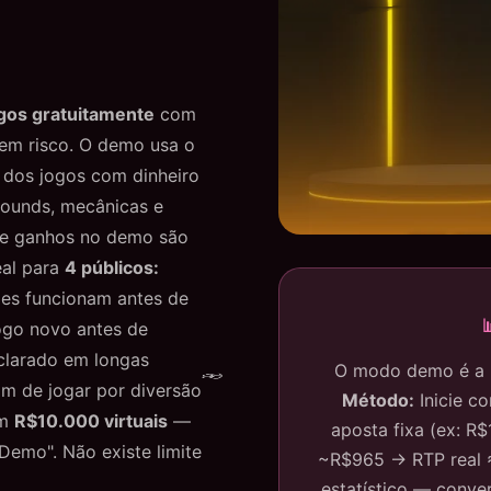
gos gratuitamente
com
sem risco. O demo usa o
 dos jogos com dinheiro
 rounds, mecânicas e
que ganhos no demo são
eal para
4 públicos:
mes funcionam antes de
ogo novo antes de
eclarado em longas
O modo demo é a 
am de jogar por diversão
Método:
Inicie c
om
R$10.000 virtuais
—
aposta fixa (ex: R
Demo". Não existe limite
~R$965 → RTP real ≈
estatístico — conve