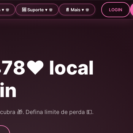
 ▾
🆘 Suporte ▾
📄 Mais ▾
LOGIN
78❤️ local
in
ubra 🎁. Defina limite de perda 💵.