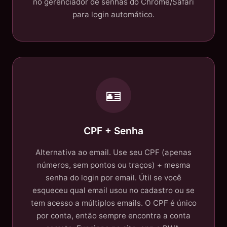
no gerenciador de senhas do Chrome/Safari
para login automático.
🪪
CPF + Senha
Alternativa ao email. Use seu CPF (apenas
números, sem pontos ou traços) + mesma
senha do login por email. Útil se você
esqueceu qual email usou no cadastro ou se
tem acesso a múltiplos emails. O CPF é único
por conta, então sempre encontra a conta