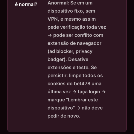
Anormal:
Se em um
é normal?
dispositivo fixo, sem
VPN, e mesmo assim
pede verificação toda vez
→ pode ser conflito com
extensão de navegador
(ad blocker, privacy
badger). Desative
extensões e teste. Se
persistir: limpe todos os
cookies do bet478 uma
última vez → faça login →
marque "Lembrar este
dispositivo" → não deve
pedir de novo.