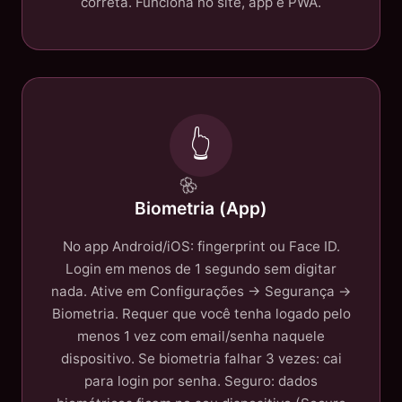
correta. Funciona no site, app e PWA.
👆
Biometria (App)
No app Android/iOS: fingerprint ou Face ID.
Login em menos de 1 segundo sem digitar
nada. Ative em Configurações → Segurança →
Biometria. Requer que você tenha logado pelo
menos 1 vez com email/senha naquele
dispositivo. Se biometria falhar 3 vezes: cai
para login por senha. Seguro: dados