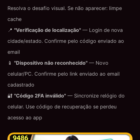
Resolva o desafio visual. Se não aparecer: limpe
cache
📍
"Verificação de localização"
— Login de nova
cidade/estado. Confirme pelo código enviado ao
email
📱
"Dispositivo não reconhecido"
— Novo
celular/PC. Confirme pelo link enviado ao email
cadastrado
🔐
"Código 2FA inválido"
— Sincronize relógio do
celular. Use código de recuperação se perdeu
acesso ao app