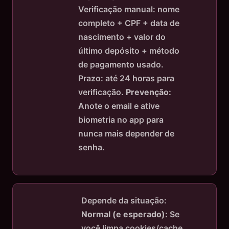
Verificação manual: nome
completo + CPF + data de
nascimento + valor do
último depósito + método
de pagamento usado.
Prazo: até 24 horas para
verificação.
Prevenção:
Anote o email e ative
biometria no app para
nunca mais depender de
senha.
Depende da situação:
Normal (e esperado):
Se
você limpa cookies/cache