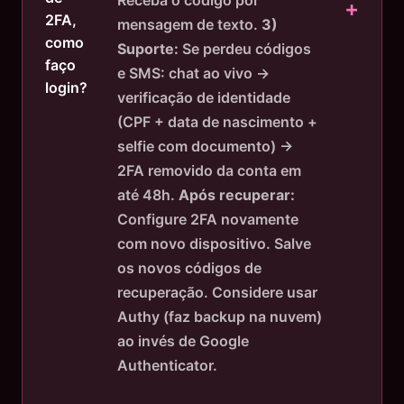
2FA,
mensagem de texto.
3)
como
Suporte:
Se perdeu códigos
faço
e SMS: chat ao vivo →
login?
verificação de identidade
(CPF + data de nascimento +
selfie com documento) →
2FA removido da conta em
até 48h.
Após recuperar:
Configure 2FA novamente
com novo dispositivo. Salve
os novos códigos de
recuperação. Considere usar
Authy (faz backup na nuvem)
ao invés de Google
Authenticator.