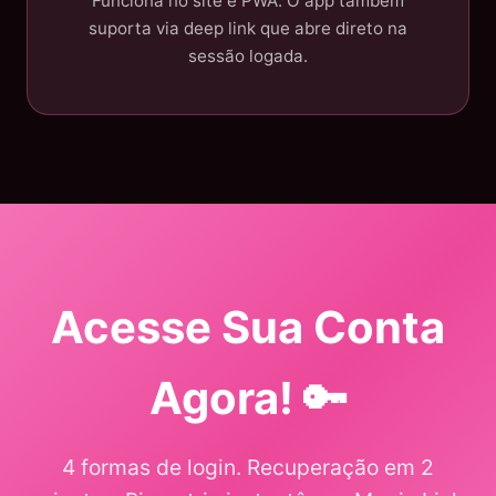
Funciona no site e PWA. O app também
suporta via deep link que abre direto na
sessão logada.
Acesse Sua Conta
Agora! 🔑
4 formas de login. Recuperação em 2