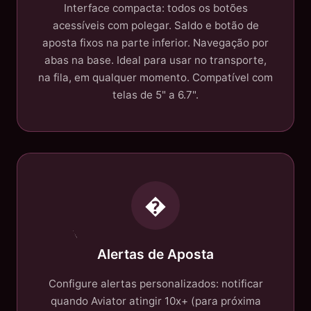
Interface compacta: todos os botões
acessíveis com polegar. Saldo e botão de
aposta fixos na parte inferior. Navegação por
abas na base. Ideal para usar no transporte,
na fila, em qualquer momento. Compatível com
telas de 5" a 6.7".
�
Alertas de Aposta
Configure alertas personalizados: notificar
quando Aviator atingir 10x+ (para próxima