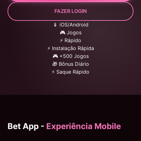
FAZER LOGIN
📱 iOS/Android
🎮 Jogos
⚡ Rápido
⚡ Instalação Rápida
🎮 +500 Jogos
🎁 Bônus Diário
⚡ Saque Rápido
Bet App -
Experiência Mobile