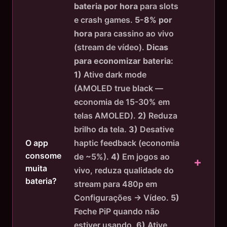
bateria por hora
para slots
e crash games.
5-8% por
hora
para cassino ao vivo
(stream de vídeo).
Dicas
para economizar bateria:
1)
Ative dark mode
(AMOLED true black —
economia de 15-30% em
telas AMOLED).
2)
Reduza
brilho da tela.
3)
Desative
O app
haptic feedback (economia
consome
de ~5%).
4)
Em jogos ao
muita
vivo, reduza qualidade do
bateria?
stream para 480p em
Configurações → Vídeo.
5)
Feche PiP quando não
estiver usando.
6)
Ative