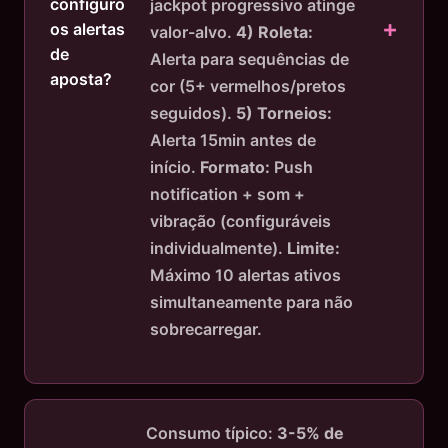
configuro
jackpot progressivo atinge
os alertas
valor-alvo.
4) Roleta:
de
Alerta para sequências de
aposta?
cor (5+ vermelhos/pretos
seguidos).
5) Torneios:
Alerta 15min antes de
início.
Formato:
Push
notification + som +
vibração (configuráveis
individualmente).
Limite:
Máximo 10 alertas ativos
simultaneamente para não
sobrecarregar.
Consumo típico:
3-5% de