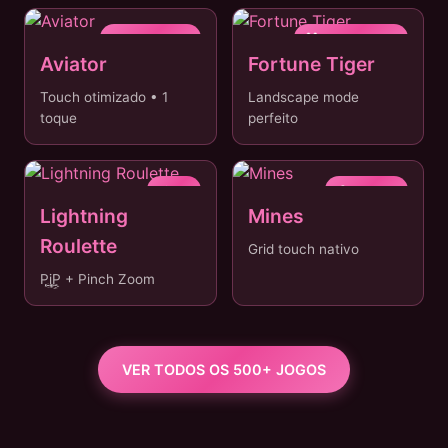
✈️ QUICK BET
🐯 LANDSCAPE
Aviator
Fortune Tiger
Touch otimizado • 1
Landscape mode
toque
perfeito
⚡ PIP
💎 TOUCH
Lightning
Mines
Roulette
Grid touch nativo
PiP + Pinch Zoom
VER TODOS OS 500+ JOGOS