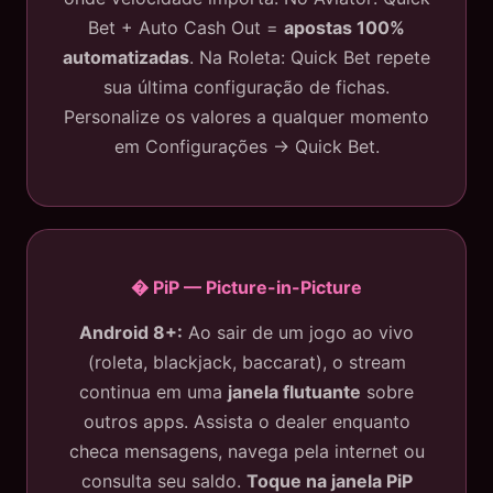
Bet + Auto Cash Out =
apostas 100%
automatizadas
. Na Roleta: Quick Bet repete
sua última configuração de fichas.
Personalize os valores a qualquer momento
em Configurações → Quick Bet.
�️ PiP — Picture-in-Picture
Android 8+:
Ao sair de um jogo ao vivo
(roleta, blackjack, baccarat), o stream
continua em uma
janela flutuante
sobre
outros apps. Assista o dealer enquanto
checa mensagens, navega pela internet ou
consulta seu saldo.
Toque na janela PiP