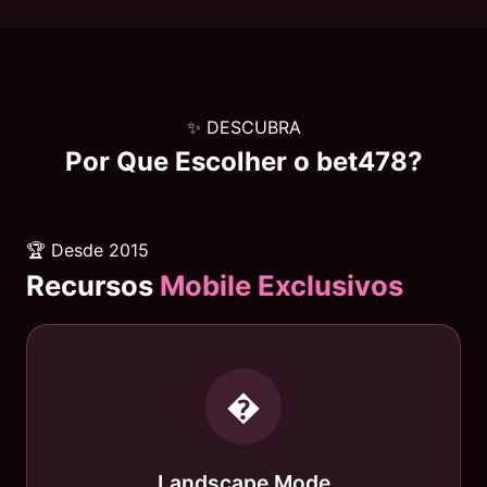
✨ DESCUBRA
Por Que Escolher o
bet478
?
🏆 Desde 2015
Recursos
Mobile Exclusivos
�
Landscape Mode