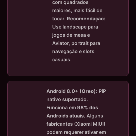
com quadrados
maiores, mais fácil de
tocar.
Recomendação:
Use landscape para
jogos de mesa e
Aviator, portrait para
navegação e slots
casuais.
Android 8.0+ (Oreo):
PiP
nativo suportado.
Funciona em
98% dos
Androids atuais
. Alguns
fabricantes (Xiaomi MIUI)
podem requerer ativar em