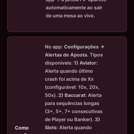
automaticamente ao sair
de uma mesa ao vivo.
No app:
Configurações →
Alertas de Aposta
. Tipos
disponíveis:
1) Aviator:
Alerta quando último
crash foi acima de Xx
(configurável: 10x, 20x,
50x).
2) Baccarat:
Alerta
para sequências longas
(3+, 5+, 7+ consecutivas
de Player ou Banker).
3)
Slots:
Alerta quando
Como