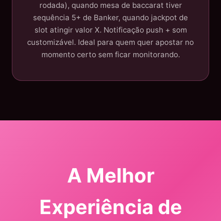
rodada), quando mesa de baccarat tiver
sequência 5+ de Banker, quando jackpot de
slot atingir valor X. Notificação push + som
customizável. Ideal para quem quer apostar no
momento certo sem ficar monitorando.
A Melhor
Experiência de